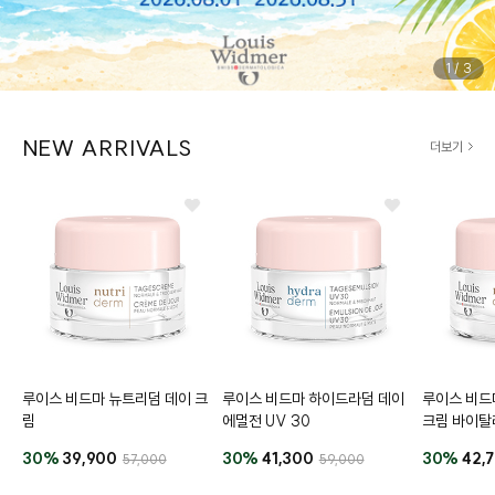
1
/
3
NEW ARRIVALS
더보기
루이스 비드마 뉴트리덤 데이 크
루이스 비드마 하이드라덤 데이
루이스 비드
림
에멀전 UV 30
크림 바이탈
30%
39,900
30%
41,300
30%
42,
57,000
59,000