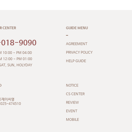
R CENTER
GUIDE MENU
-018-9090
AGREEMENT
PRIVACY POLICY
 10:00 ~ PM 04:00
M 12:00 ~ PM 01:00
HELP GUIDE
SAT, SUN, HOLYDAY
NOTICE
O
CS CENTER
주)제이씨영
REVIEW
-025-474510
EVENT
MOBILE