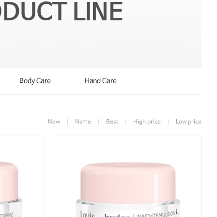
DUCT LINE
Body Care
Hand Care
New
Name
Best
High price
Low price