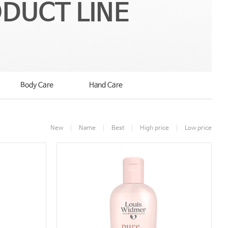
DUCT LINE
Body Care
Hand Care
New
Name
Best
High price
Low price