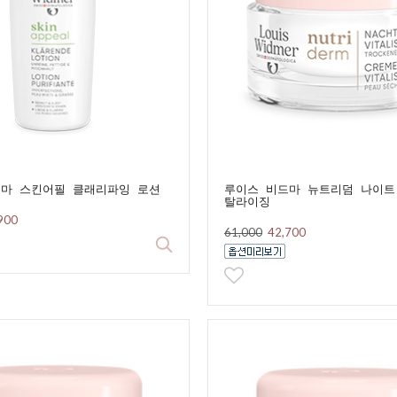
드마 스킨어필 클래리파잉 로션
루이스 비드마 뉴트리덤 나이트
탈라이징
900
61,000
42,700