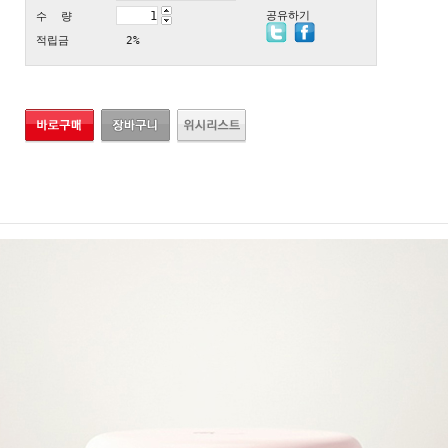
공유하기
수 량
적립금
2%